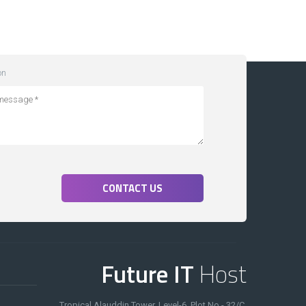
on
CONTACT US
Future IT
Host
Tropical Alauddin Tower, Level-6, Plot No - 32/C,