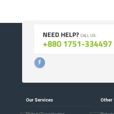
NEED HELP?
CALL US:
+880 1751-334497
Our Services
Other 