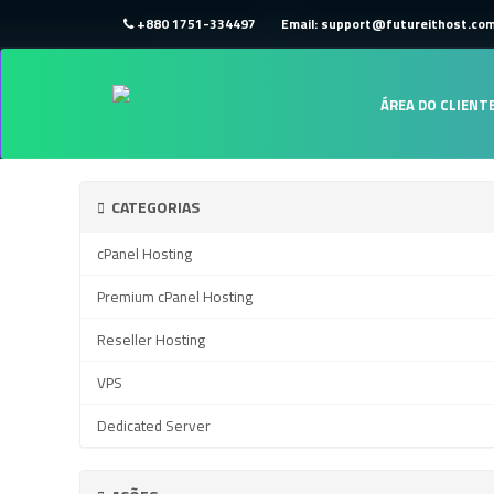
+880 1751-334497
Email: support@futureithost.co
ÁREA DO CLIENT
CATEGORIAS
cPanel Hosting
Premium cPanel Hosting
Reseller Hosting
VPS
Dedicated Server