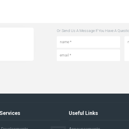
Or Send Us A Message If You Have A Questi
Services
Useful Links