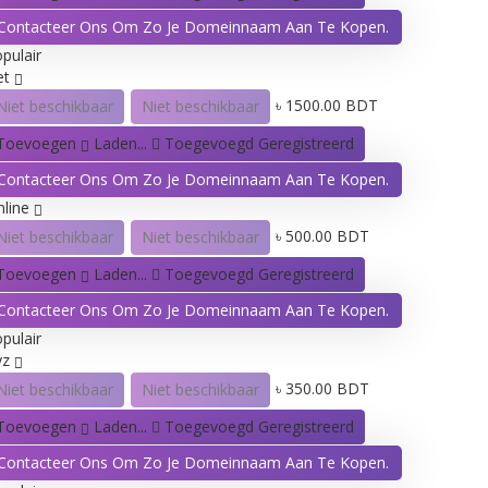
Contacteer Ons Om Zo Je Domeinnaam Aan Te Kopen.
pulair
et
৳ 1500.00 BDT
Niet beschikbaar
Niet beschikbaar
Toevoegen
Laden...
Toegevoegd
Geregistreerd
Contacteer Ons Om Zo Je Domeinnaam Aan Te Kopen.
nline
৳ 500.00 BDT
Niet beschikbaar
Niet beschikbaar
Toevoegen
Laden...
Toegevoegd
Geregistreerd
Contacteer Ons Om Zo Je Domeinnaam Aan Te Kopen.
pulair
yz
৳ 350.00 BDT
Niet beschikbaar
Niet beschikbaar
Toevoegen
Laden...
Toegevoegd
Geregistreerd
Contacteer Ons Om Zo Je Domeinnaam Aan Te Kopen.