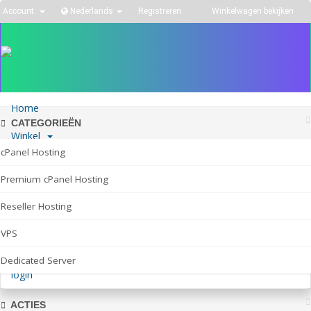
Account
Nederlands
Registreren
Winkelwagen bekijken
Toggl
navig
Home
CATEGORIEËN
Winkel
cPanel Hosting
Nieuws & Aankondigingen
Premium cPanel Hosting
Kennisbank
Reseller Hosting
Netwerk status
VPS
Neem contact op met ons
Dedicated Server
login
ACTIES