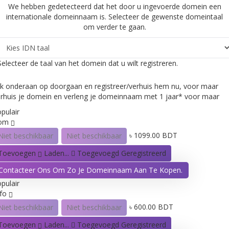
We hebben gedetecteerd dat het door u ingevoerde domein een
internationale domeinnaam is. Selecteer de gewenste domeintaal
om verder te gaan.
Selecteer de taal van het domein dat u wilt registreren.
ik onderaan op doorgaan en registreer/verhuis hem nu, voor maar
rhuis je domein en verleng je domeinnaam met 1 jaar* voor maar
pulair
com
৳ 1099.00 BDT
Niet beschikbaar
Niet beschikbaar
Toevoegen
Laden...
Toegevoegd
Geregistreerd
Contacteer Ons Om Zo Je Domeinnaam Aan Te Kopen.
pulair
nfo
৳ 600.00 BDT
Niet beschikbaar
Niet beschikbaar
Toevoegen
Laden...
Toegevoegd
Geregistreerd