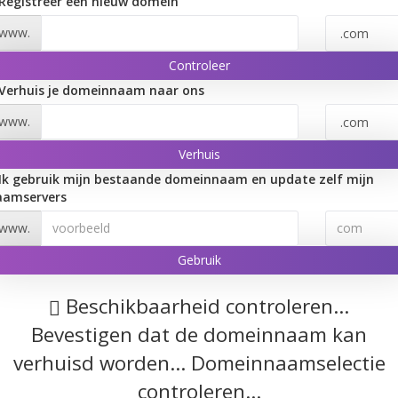
Registreer een nieuw domein
www.
Controleer
Verhuis je domeinnaam naar ons
www.
Verhuis
Ik gebruik mijn bestaande domeinnaam en update zelf mijn
aamservers
www.
Gebruik
Beschikbaarheid controleren...
Bevestigen dat de domeinnaam kan
verhuisd worden...
Domeinnaamselectie
controleren...