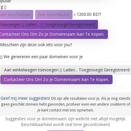
pulair
rg
৳ 1200.00 BDT
Niet beschikbaar
Niet beschikbaar
Toevoegen
Laden...
Toegevoegd
Geregistreerd
Contacteer Ons Om Zo Je Domeinnaam Aan Te Kopen.
Misschien zijn deze ook iets voor jou?
We genereren een paar domeinen voor je
Aan winkelwagen toevoegen
Laden...
Toegevoegd
Geregistreerd
Contacteer Ons Om Zo Je Domeinnaam Aan Te Kopen.
Geef mij meer suggesties!
Dit zijn alle resultaten voor je. Als je nog steeds
geen geschikt domein hebt gevonden, probeer even een andere zoekterm of
je kant contact met ons opnemen.
Suggesties voor je domeinnaam zijn wellicht niet altijd mogelijk.
Beschikbaarheid wordt real time gecontroleerd.