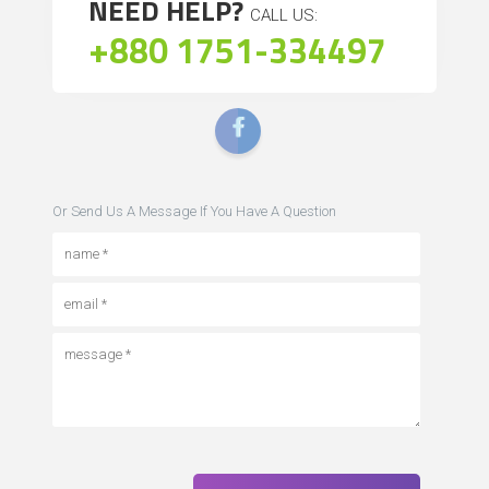
NEED HELP?
CALL US:
+880 1751-334497
Or Send Us A Message If You Have A Question