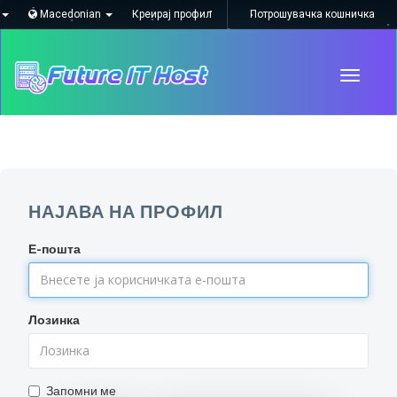
Macedonian
Креирај профил
Потрошувачка кошничка
Toggle
navigati
НАЈАВА НА ПРОФИЛ
Е-пошта
Лозинка
Запомни ме