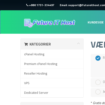
+880 1751-334497
Email: support@futureithost.co
KUNDESIDE
VÆ
KATEGORIER
cPanel Hosting
R
Premium cPanel Hosting
Reseller Hosting
O
VPS
J
Dedicated Server
*
Gratis d