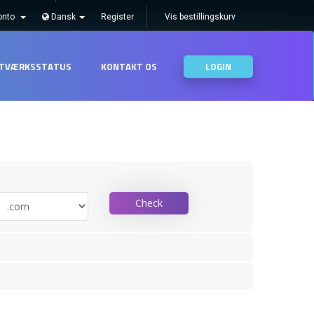
onto
Dansk
Register
Vis bestillingskurv
TVÆRKSSTATUS
KONTAKT OS
LOGIN
Check