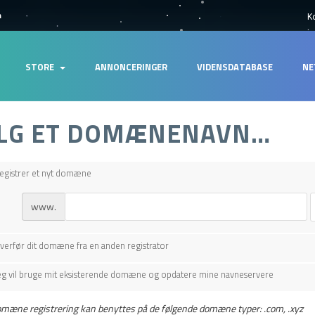
m
K
STORE
ANNONCERINGER
VIDENSDATABASE
NE
LG ET DOMÆNENAVN…
egistrer et nyt domæne
www.
verfør dit domæne fra en anden registrator
eg vil bruge mit eksisterende domæne og opdatere mine navneservere
omæne registrering kan benyttes på de følgende domæne typer: .com, .xyz